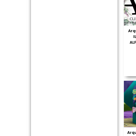
Arq
I
AL
Arqu