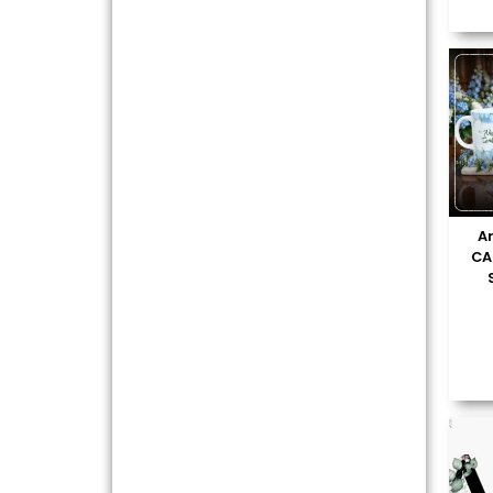
Ar
CA