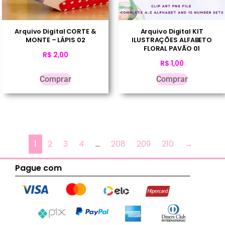
Arquivo Digital CORTE &
Arquivo Digital KIT
MONTE – LÁPIS 02
ILUSTRAÇÕES ALFABETO
FLORAL PAVÃO 01
R$
2,00
R$
1,00
Comprar
Comprar
1
2
3
4
…
208
209
210
→
Pague com