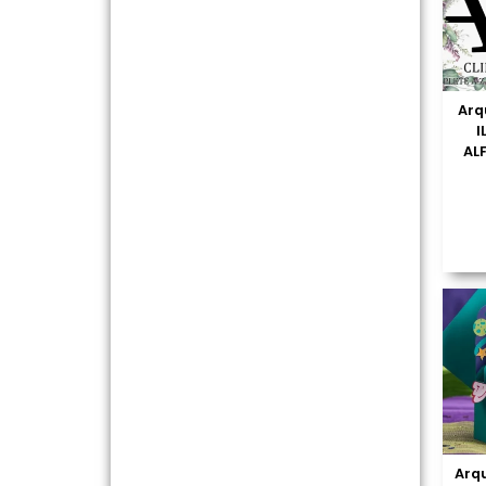
Arq
I
AL
Arqu