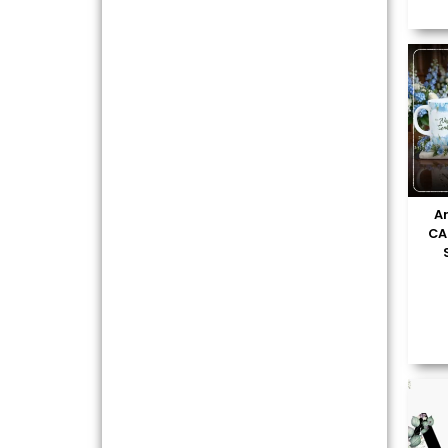
Ar
CA