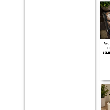
Arq
D
LEM