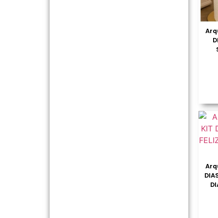
Arq
D
Arq
DIAS
DI