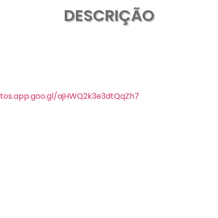
DESCRIÇÃO
otos.app.goo.gl/ajHWQ2k3e3dtQqZh7