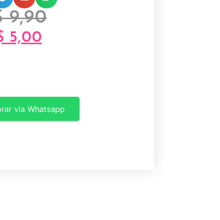
$
9,90
$
5,00
rar via Whatsapp