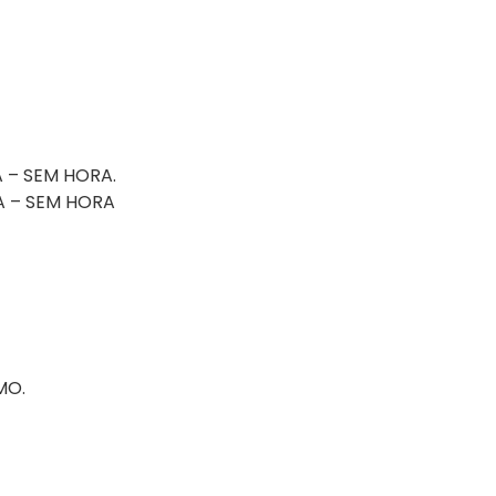
A – SEM HORA.
A – SEM HORA
MO.