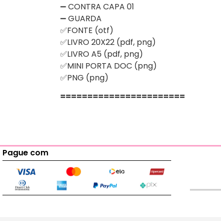
➖ CONTRA CAPA 01
➖ GUARDA
✅FONTE (otf)
✅LIVRO 20X22 (pdf, png)
✅LIVRO A5 (pdf, png)
✅MINI PORTA DOC (png)
✅PNG (png)
=======================
Pague com