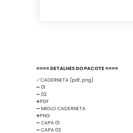
==== DETALHES DO PACOTE ====
✅CADERNETA (pdf, png)
➖ 01
➖ 02
➕PDF
➖ MIOLO CADERNETA
➕PNG
➖ CAPA 01
➖ CAPA 02