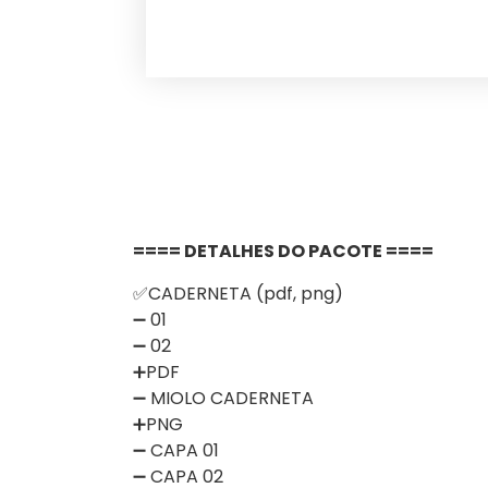
==== DETALHES DO PACOTE ====
✅CADERNETA (pdf, png)
➖ 01
➖ 02
➕PDF
➖ MIOLO CADERNETA
➕PNG
➖ CAPA 01
➖ CAPA 02