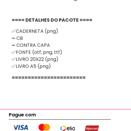
==== DETALHES DO PACOTE ====
✅CADERNETA (png)
➖ CB
➖ CONTRA CAPA
✅FONTE (otf, png, ttf)
✅LIVRO 20X22 (png)
✅LIVRO A5 (png)
=======================
Pague com