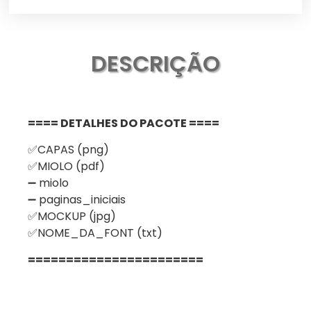
DESCRIÇÃO
==== DETALHES DO PACOTE ====
✅CAPAS (png)
✅MIOLO (pdf)
➖ miolo
➖ paginas_iniciais
✅MOCKUP (jpg)
✅NOME_DA_FONT (txt)
=======================