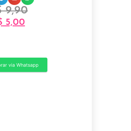
$
9,90
$
5,00
rar via Whatsapp