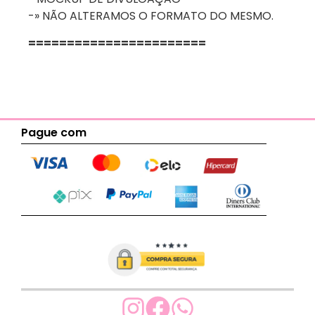
-» NÃO ALTERAMOS O FORMATO DO MESMO.
=======================
Pague com