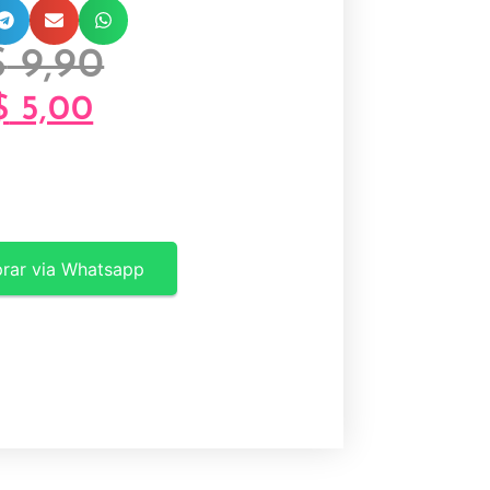
$
9,90
$
5,00
rar via Whatsapp