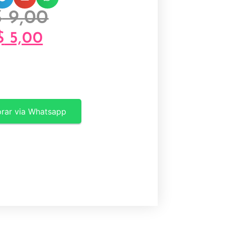
$
9,00
$
5,00
rar via Whatsapp