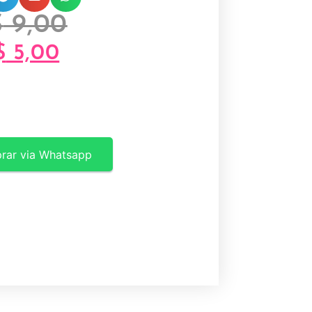
$
9,00
$
5,00
rar via Whatsapp