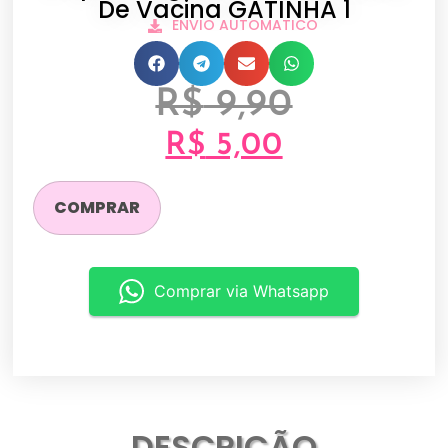
De Vacina GATINHA 1
ENVIO AUTOMATICO
R$
9,90
R$
5,00
COMPRAR
Comprar via Whatsapp
DESCRIÇÃO