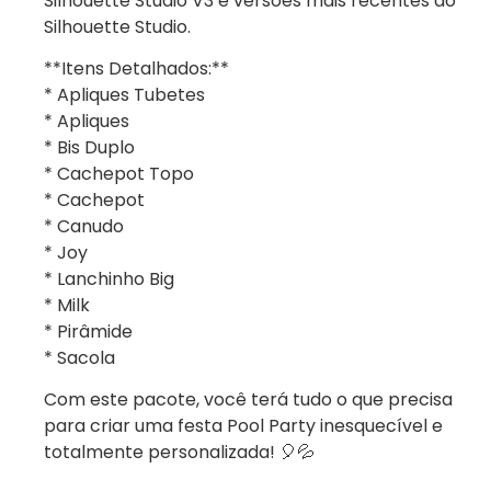
Silhouette Studio V3 e versões mais recentes do
Silhouette Studio.
**Itens Detalhados:**
* Apliques Tubetes
* Apliques
* Bis Duplo
* Cachepot Topo
* Cachepot
* Canudo
* Joy
* Lanchinho Big
* Milk
* Pirâmide
* Sacola
Com este pacote, você terá tudo o que precisa
para criar uma festa Pool Party inesquecível e
totalmente personalizada! 🎈💦